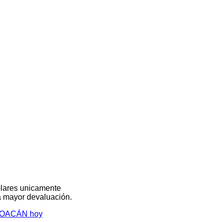
olares unicamente
na mayor devaluación.
CHOACÁN hoy