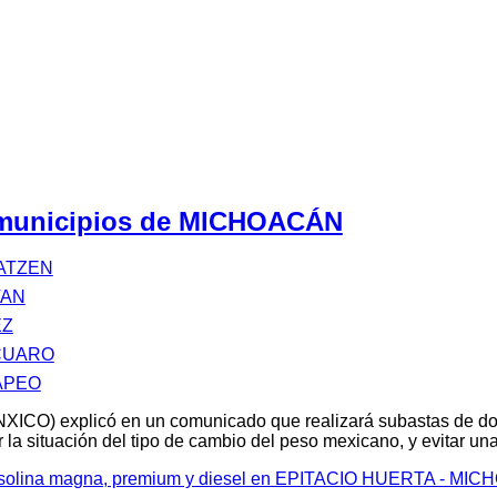
s municipios de MICHOACÁN
ATZEN
TAN
EZ
CUARO
APEO
XICO) explicó en un comunicado que realizará subastas de d
 la situación del tipo de cambio del peso mexicano, y evitar u
 gasolina magna, premium y diesel en EPITACIO HUERTA - MI