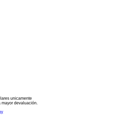
olares unicamente
na mayor devaluación.
oy