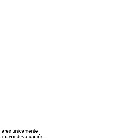
olares unicamente
na mayor devaluación.