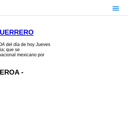
 GUERRERO
OA
del día de hoy Jueves
ia; que se
 nacional mexicano por
UEROA -