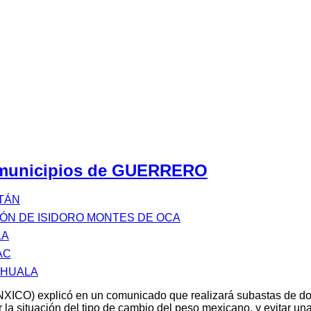
s municipios de GUERRERO
TÁN
IÓN DE ISIDORO MONTES DE OCA
LA
AC
EHUALA
XICO) explicó en un comunicado que realizará subastas de d
 la situación del tipo de cambio del peso mexicano, y evitar u