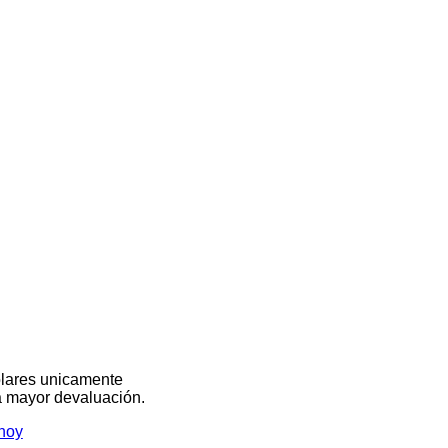
olares unicamente
na mayor devaluación.
hoy