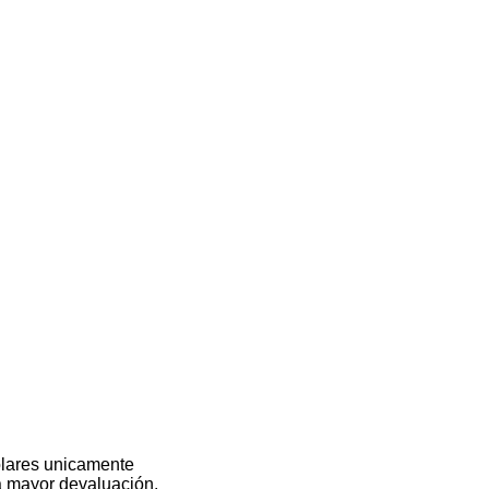
olares unicamente
na mayor devaluación.