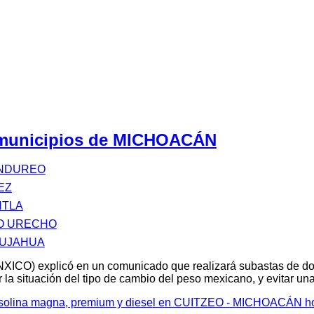
s municipios de MICHOACÁN
ANDUREO
EZ
NTLA
O URECHO
PUJAHUA
XICO) explicó en un comunicado que realizará subastas de d
 la situación del tipo de cambio del peso mexicano, y evitar u
 gasolina magna, premium y diesel en CUITZEO - MICHOACÁN h