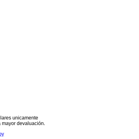
olares unicamente
na mayor devaluación.
oy