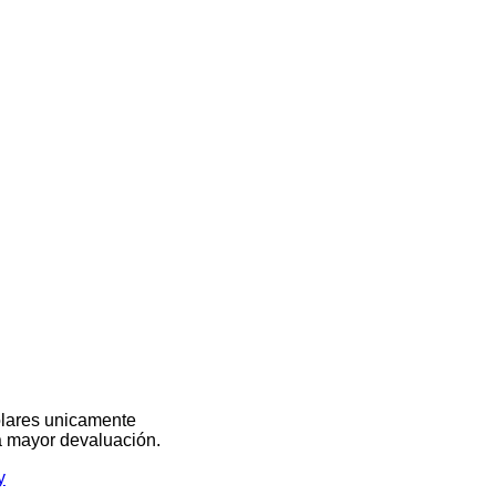
olares unicamente
na mayor devaluación.
y