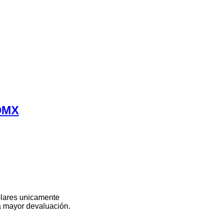
CDMX
olares unicamente
na mayor devaluación.