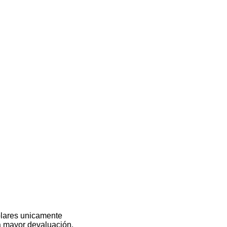
olares unicamente
na mayor devaluación.